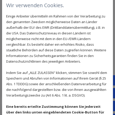
Wir verwenden Cookies.
Einige Anbieter übermitteln im Rahmen von der Verarbeitung zu
den genannten Zwecken möglicherweise Daten an Länder
außerhalb der EU/ des EWR (Drittlanddatenübermittlung), z.B. in
die USA. Das Datenschutzniveau in diesen Ländern ist
möglicherweise nicht mit dem in den EU-/EWR-Ländern
vergleichbar. Es besteht daher ein erhöhtes Risiko, dass
staatliche Behörden auf diese Daten zugreifen können. Weitere
Sichere Haustüren: Schutz und Technologie
Informationen zu Sicherheitsgarantien finden Sie in den
Datenschutzrichtlinien des jeweiligen Anbieters.
Indem Sie auf „ALLE ZULASSEN" klicken, stimmen Sie sowohl dem
08. Juni 2026
Speichern und Abrufen von Informationen auf Ihrem Gerät (§ 25
Fac
Entdecken Sie die Bedeutung und Technologien
Abs. 1 TDDDG) sowie der anschließenden Datenverarbeitung für
sicherer Haustüren.
die nachfolgend dargestellten bzw. die von Ihnen ausgewählten
Tel
Verarbeitungszwecke zu (Art 6 Abs. 1 lit. a. DSGVO).
E-M
Eine bereits erteilte Zustimmung können Sie jederzeit
über den links unten eingeblendeten Cookie-Button für