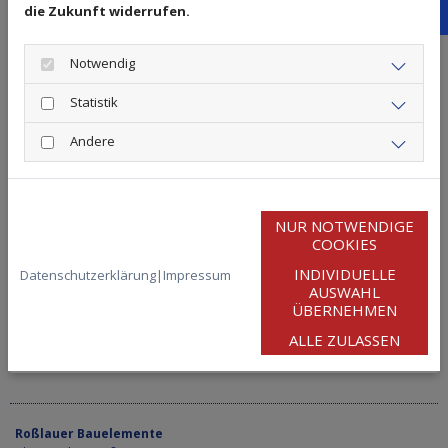
die Zukunft widerrufen.
Goo
Notwendig
Statistik
Andere
Perfekt vorbereitet: Frühling mit
NUR NOTWENDIGE
Terrassendächern, Sommergärten und
COOKIES
Eingangsüberdachungen genießen
INDIVIDUELLE
Datenschutzerklärung
|
Impressum
AUSWAHL
21. Februar 2025
ÜBERNEHMEN
Mit den ersten warmen Sonnenstrahlen wächst die
ALLE ZULASSEN
Vorfreude auf gemütliche Stunden im Freien.
Roßlauer Bauelemente